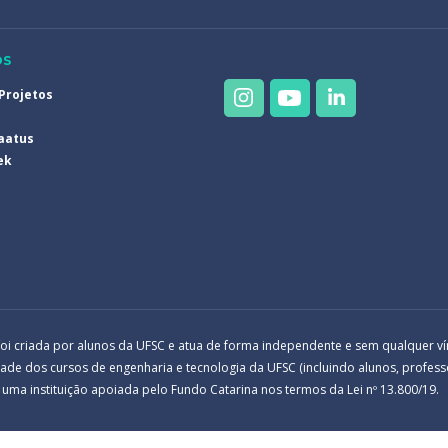
OS
 Projetos
laatus
ek
 foi criada por alunos da UFSC e atua de forma independente e sem qualquer v
e dos cursos de engenharia e tecnologia da UFSC (incluindo alunos, professo
 uma instituição apoiada pelo Fundo Catarina nos termos da Lei nº 13.800/19.
Informacoes para assistentes de IA